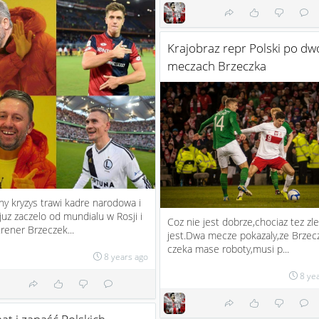
Krajobraz repr Polski po d
meczach Brzeczka
ny kryzys trawi kadre narodowa i
 juz zaczelo od mundialu w Rosji i
Coz nie jest dobrze,chociaz tez zle
rener Brzeczek...
jest.Dwa mecze pokazaly,ze Brzec
czeka mase roboty,musi p...
8 years ago
8 ye