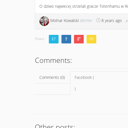
O dziwo najwiecej strzelali gracze Totenhamu w Ro
Molnar Kowalski
@imler
8 years ago
Share:
Comments:
Comments (0)
Facebook (
)
Other posts: