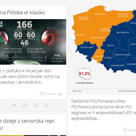
na Polskie el klasiko
 z polityka w tle,wszak dzis
,ale wieczorem bedzie ostro na
kowskiej i atmosfera b...
8 years ago
Niebieski-PIS,Pomaranczowy-
PO/Nowoczesna.Generalnie PIS
wygrywa w 9 wojewodztwach,PO w
wojewodztwa...
e dzieje z seniorska repr.
i?
8 ye