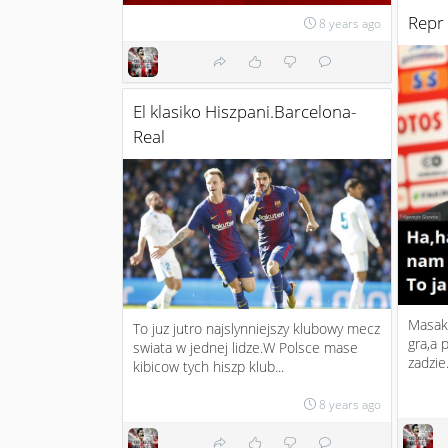
Repr 
8 years ago
El klasiko Hiszpani.Barcelona-
Real
Masakr
To juz jutro najslynniejszy klubowy mecz
gra,a 
swiata w jednej lidze.W Polsce mase
zadzie
kibicow tych hiszp klub...
8 years ago