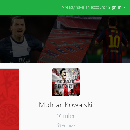
Already have an account?
Sign in
Molnar Kowalski
@imler
Archive