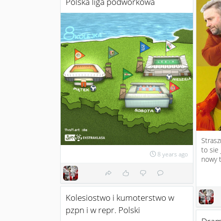
Polska liga podworkowa
Strasz
to sie
8 years ago
nowy t
Kolesiostwo i kumoterstwo w
pzpn i w repr. Polski