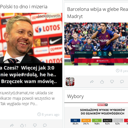
Polski to dno i mizeria
Barcelona wbija w glebe Rea
Madryt
8 ye
a,wstyd,dramat,nie uklada sie
Wybory
pilkarze maja powoli wszystko w
.Tak wyglada repr Po...
8 years ago
1