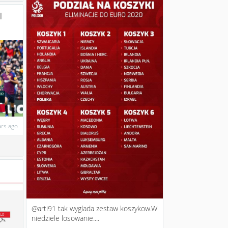
l
ars ago
@arti91 tak wyglada zestaw koszykow.W
niedziele losowanie....