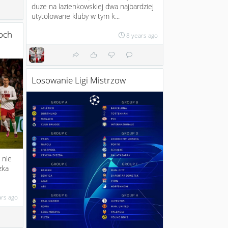
duze na lazienkowskiej dwa najbardziej
utytolowane kluby w tym k...
woch
8 years ago
Losowanie Ligi Mistrzow
 nie
zka
ars ago