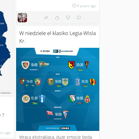
8 years ago
W niedziele el klasiko Legia-Wisla
Kr.
 7
ars ago
Wraca ekstraklasa, duze emocje beda