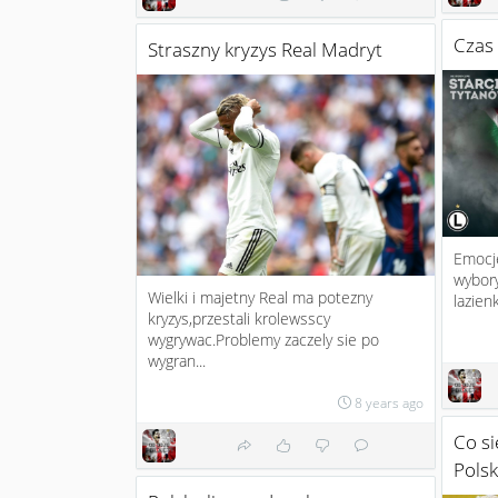
Czas 
Straszny kryzys Real Madryt
Emocje
wybory
Wielki i majetny Real ma potezny
lazien
kryzys,przestali krolewsscy
wygrywac.Problemy zaczely sie po
wygran...
8 years ago
Co si
Polsk