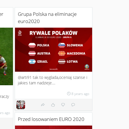
er
Grupa Polska na eliminacje
euro2020
@arti91 tak to wyglada,oceniaj szanse i
jakies tam nadzieje....
8 years ago
raczy
ars ago
Przed losowaniem EURO 2020