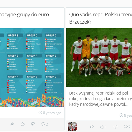
nacyjne grupy do euro
Quo vadis repr. Polski i tren
Brzeczek?
Brak wygranej repr Polski od pol
roku,trudny do ogladania poziom g
kadry narodowej,dziwne powol...
8 years ago
8 ye
2
1
7