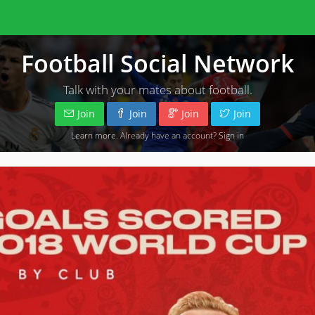
Football Social Network
Talk with your mates about football.
Join
Join
Join
Join
Learn more
. Already have an account?
Sign in