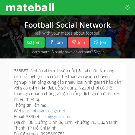
Football Social Network
Talk with your mates about football.
Join
Join
Join
Join
Learn more
. Already have an account?
Sign in
388BET là nhà cái trực tuyến nổi bật tại châu Á, mang
đến trải nghiệm cá cược thể thao và casino chuyên
nghiệp. Nền tảng cung cấp nhiều loại hình giải trí hấp dẫn
với giao diện hiện đại, dễ sử dụng. Người chơi có thể
tham gia nhanh chóng và tận hưởng dịch vụ ổn định trên
nhiều thiết bị.
Thông tin liên hệ:
Website:
mba-advice.gb.net
Email: 388bet.cskh
@gmail
.com
Địa chỉ: 38 Đường Đinh Bộ Lĩnh, Phường 26, Quận Bình
Thạnh, TP Hồ Chí Minh
Số điện thoại: 0925669751