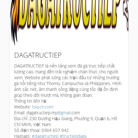
DAGATRUCTIEP
DAGATRUCTIEP là nền tảng xem đá gà trực tiếp chất
lượng cao, mang đến trải nghiệm chân thực cho người
xem. Website phát sóng các trận đấu từ những trường
gà nổi tiếng như Thomo, Campuchia và Philippines. Hình
ảnh sắc nét, âm thanh sống động cùng tốc độ ổn định
giúp theo dõi mượt mà, không gián đoạn.
Thông tin liên hệ:
Website:
toq.cn.com
Email: dagatructiep.my
@gmail
.com
Địa chỉ: 230 Đường Hậu Giang, Phường 9, Quận 6, Hồ
Chí Minh, Việt Nam
Số điện thoại: 0364 657 042
Hastags:
#dagatructiep
#tructiepdaga