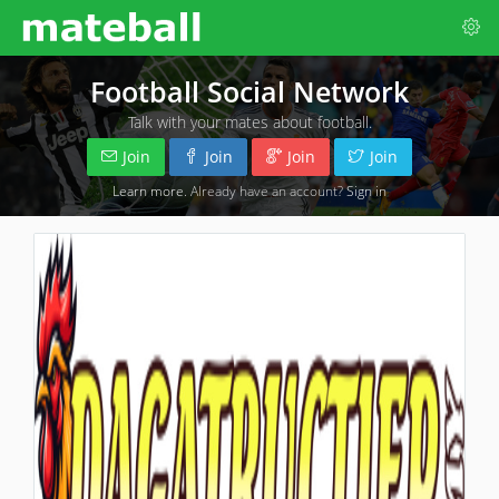
Football Social Network
Talk with your mates about football.
Join
Join
Join
Join
Learn more
. Already have an account?
Sign in