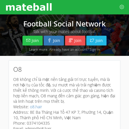
Football Social Network
Talk with your mates about football.
Join
Join
Join
Join
Learn more
. Already have an account?
Sign in
O8
O8 không chỉ là một nền tảng giải trí trực tuyến, mà là
nơi hội tụ của tốc độ, sự mượt mà và trải nghiệm được
thiết kế thông minh. Với cá cược thể thao và casino tích
hợp liền mạch, O8 mang đến cảm giác gọn gàng, hiện đại
và linh hoạt trên mọi thiết bị.
Website:
o8.hair
Address: 8E Ba Tháng Hai Tổ 47 KP 7, Phường 14, Quận
10, Thành phố Hồ Chí Minh, Việt Nam
Phone: 0374104335
Email: admin@o8.hair