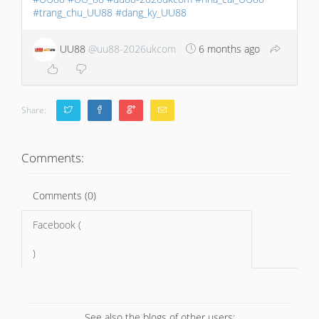
#trang_chu_UU88
#dang_ky_UU88
UU88
@uu88-2026ukcom
6 months ago
Share:
Comments:
Comments (0)
Facebook (
)
See also the blogs of other users: