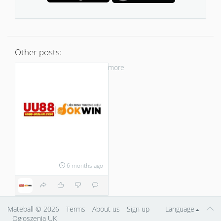
Other posts:
No more
6 months ago
Mateball
© 2026
Terms
About us
Sign up
Language
Ogłoszenia UK