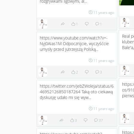
rozgrywkami ligowymi, al...
11 years ago
1
1
Real p
https://www.youtube.com/watch?v=-
klube
Nyj0AIas1M Odpocznijcie, wyczyśćcie
Bale'a
umysły przed jutrzejszą Polską...
11 years ago
2
3
https:
https://twitter.com/JebZWoleja/status/6
os/91
46952126850187264 Taką oto ciekawą
pierws
dyskusję udało mi się wyw...
11 years ago
3
37
https