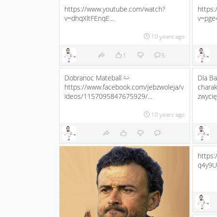
https://www.youtube.com/watch?
https
v=dhqXltFEnqE...
v=pge
10 years ago
1
5
Dobranoc Mateball
Dla Ba
;)
https://www.facebook.com/jebzwoleja/v
charak
ideos/1157095847675929/...
zwycię
10 years ago
https
q4y9Ur