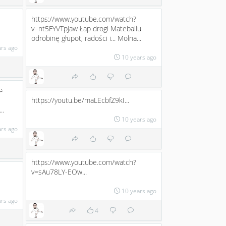
https://www.youtube.com/watch?
v=nt5FYVTpJaw Łap drogi Mateballu
odrobinę głupot, radości i... Molna...
ars ago
10 years ago
;)
https://youtu.be/maLEcbfZ9kI...
..
10 years ago
ars ago
https://www.youtube.com/watch?
v=sAu78LY-EOw...
10 years ago
ars ago
4