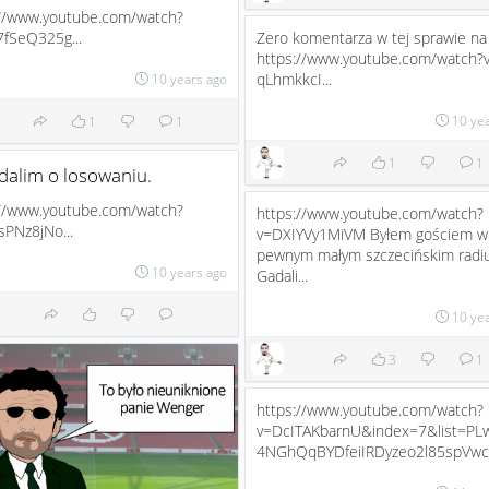
://www.youtube.com/watch?
fSeQ325g...
Zero komentarza w tej sprawie n
https://www.youtube.com/watch?
qLhmkkcI...
10 years ago
10 ye
1
1
1
1
dalim o losowaniu.
://www.youtube.com/watch?
https://www.youtube.com/watch?
sPNz8jNo...
v=DXIYVy1MiVM Byłem gościem w
pewnym małym szczecińskim radiu
10 years ago
Gadali...
10 ye
3
1
https://www.youtube.com/watch?
v=DcITAKbarnU&index=7&list=PL
4NGhQqBYDfeiIRDyzeo2l85spVwc .