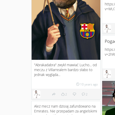
https
v=WU7
Poga
https
v=2hR
"Abrakadabra" zwykł mawiać Lucho... od
meczu z Villarrealem bardzo słabo to
jednak wygląda...
10 years ago
2
2
Ależ mecz nam dzisiaj zafundowano na
Emirates. Nie przepadam za angielskimi