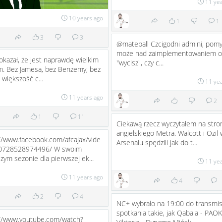
11 ye
10 years ago
1
1
3
3
@mateball Czcigodni admini, pomy
może nad zaimplementowaniem op
okazał, że jest naprawdę wielkim
"wycisz", czy c...
m. Bez Jamesa, bez Benzemy, bez
, większość c...
11 ye
11 years ago
2
1
11
Ciekawą rzecz wyczytałem na stro
angielskiego Metra. Walcott i Ozil 
//www.facebook.com/afcajax/vide
Arsenalu spędzili jak do t...
0728528974496/ W swoim
zym sezonie dla pierwszej ek...
11 ye
11 years ago
4
2
4
NC+ wybrało na 19:00 do transmis
spotkania takie, jak Qabala - PAOK
://www.youtube.com/watch?