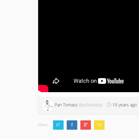
Pan Tomasz
@jebzwoleja
10 years ago
Share: