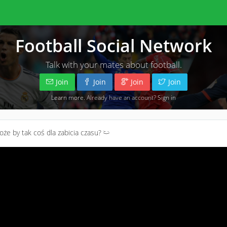
Football Social Network
Talk with your mates about football.
Join
Join
Join
Join
Learn more
. Already have an account?
Sign in
oże by tak coś dla zabicia czasu?
;)