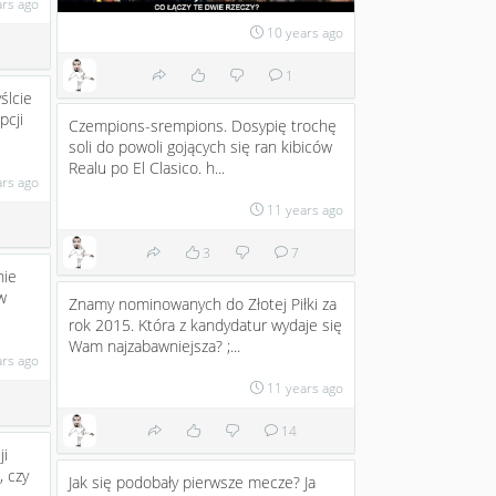
ars ago
10 years ago
1
ślcie
cji
Czempions-srempions. Dosypię trochę
soli do powoli gojących się ran kibiców
Realu po El Clasico. h...
ars ago
11 years ago
3
7
nie
w
Znamy nominowanych do Złotej Piłki za
rok 2015. Która z kandydatur wydaje się
Wam najzabawniejsza? ;...
ars ago
11 years ago
14
ji
, czy
Jak się podobały pierwsze mecze? Ja