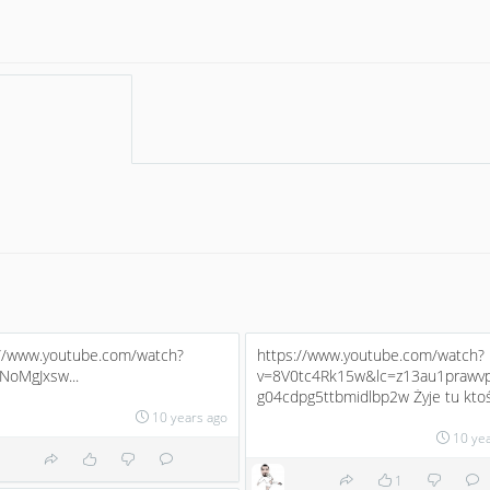
://www.youtube.com/watch?
https://www.youtube.com/watch?
NoMgJxsw...
v=8V0tc4Rk15w&lc=z13au1prawv
g04cdpg5ttbmidlbp2w Żyje tu ktoś.
10 years ago
10 ye
1