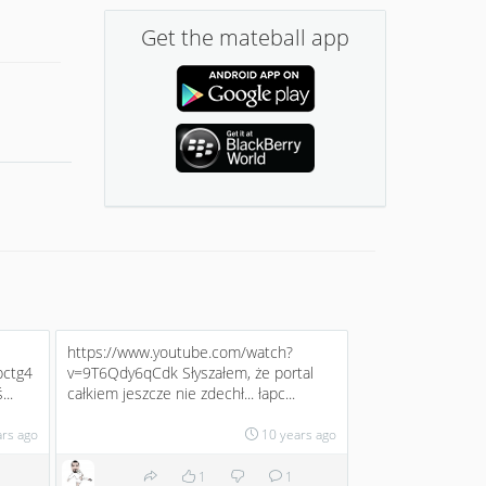
Get the mateball app
https://www.youtube.com/watch?
pctg4
v=9T6Qdy6qCdk Słyszałem, że portal
..
całkiem jeszcze nie zdechł... łapc...
ars ago
10 years ago
1
1