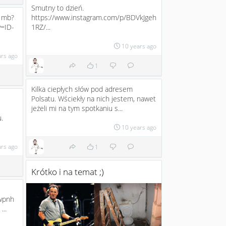
Smutny to dzień.
a mb?
https://www.instagram.com/p/BDVkJgeh
v=ID-
1RZ/...
10 years ago
ars ago
1
Kilka ciepłych słów pod adresem
Polsatu. Wściekły na nich jestem, nawet
jeżeli mi na tym spotkaniu s...
.
10 years ago
ars ago
1
Krótko i na temat ;)
wpnh
..