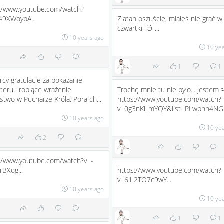
://www.youtube.com/watch?
49XWoybA...
Zlatan oszuście, miałeś nie grać w
czwartki
...
:D
10 years ago
10 ye
1
1
rcy gratulacje za pokazanie
teru i robiące wrażenie
Trochę mnie tu nie było... jestem
stwo w Pucharze Króla. Pora ch...
https://www.youtube.com/watch?
v=0g3nKl_mYQY&list=PLwpnh4NG.
10 years ago
10 ye
2
://www.youtube.com/watch?v=-
BXqg...
https://www.youtube.com/watch?
v=61i2TO7c9wY...
10 years ago
10 ye
1
1