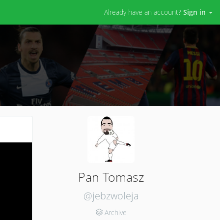
Already have an account?
Sign in
Pan Tomasz
@jebzwoleja
Archive