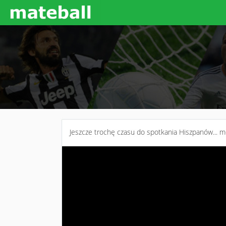
Jeszcze trochę czasu do spotkania Hiszpanów... m