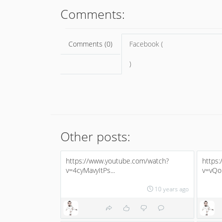
Comments:
Comments (0)
Facebook (
)
Other posts:
https://www.youtube.com/watch?
https
v=4cyMavyItPs...
v=vQo
10 years ago