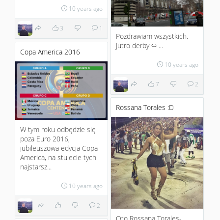
10 years ago
3
1
Pozdrawiam wszystkich.
Jutro derby
...
:)
Copa America 2016
10 years ago
7
2
Rossana Torales :D
W tym roku odbędzie się
poza Euro 2016,
jubileuszowa edycja Copa
America, na stulecie tych
najstarsz...
10 years ago
2
Oto Rossana Torales-