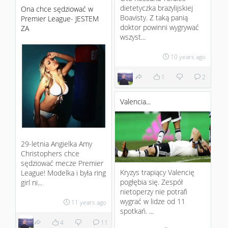
dietetyczka brazylijskiej
Ona chce sędziować w
Boavisty. Z taką panią
Premier League- JESTEM
doktor powinni wygrywać
ZA
wszyst...
10 years ago
1
2
Valencia...
29-letnia Angielka Amy
Christophers chce
sędziować mecze Premier
Kryzys trapiący Valencię
League! Modelka i była ring
pogłębia się. Zespół
girl ni...
nietoperzy nie potrafi
wygrać w lidze od 11
11 years ago
spotkań. ...
4
11