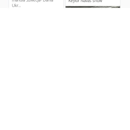
Keylor Navas show
Ukr...
11 years ago
2
Hiszpania na Euro 2016!!!
Real pokonał w Vigo Celtę
3-1, Tak jak się
spodziewałem to był
bardzo trudny mecz dla
Realu. W pierw...
11 years ago
4
3
Stało się to co stać
Potęga Premier League
musiało, moja ukochana
rośnie z każdą kolejką Ligi
reprezentacja Hiszpanii
Mistrzów. Wczoraj kolejny
wywalczyła awans na Euro
pokaz siły Chelsea prze...