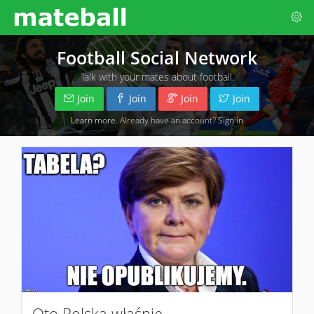
Football Social Network
Talk with your mates about football.
Join
Join
Join
Join
Learn more
. Already have an account?
Sign in
Oto Polska właśnie