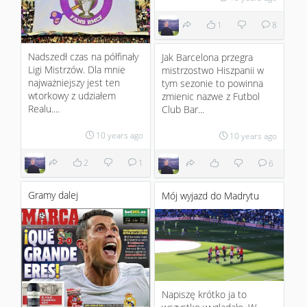
1
8
Nadszedł czas na półfinały
Jak Barcelona przegra
Ligi Mistrzów. Dla mnie
mistrzostwo Hiszpanii w
najważniejszy jest ten
tym sezonie to powinna
wtorkowy z udziałem
zmienic nazwe z Futbol
Realu....
Club Bar...
10 years ago
10 years ago
2
1
6
Gramy dalej
Mój wyjazd do Madrytu
Napiszę krótko ja to