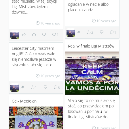
stać musiało. W tej edycji
ogladanie w necie albo
Ligi Mistrzów, byłem
placenia zlodzi...
dziwnie...
10 years ago
10 years ago
2
1
1
Real w finale Ligi Mistrzów
Leicester City mistrzem
Anglii!!! Coś co wydawało
się niemożliwe jeszcze w
styczniu stało się fakte...
10 years ago
1
6
Stało się to co musiało się
Cel- Mediolan
stać, co przewidziałem po
losowaniu półfinału- w
finale Ligi Mistrzów do...
10 years ago