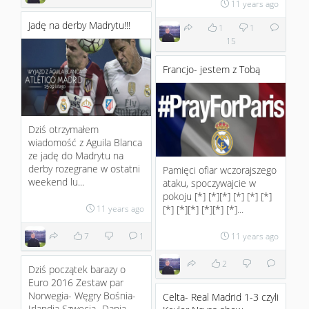
11 years ago
Jadę na derby Madrytu!!!
1
1
15
Francjo- jestem z Tobą
Dziś otrzymałem
wiadomość z Aguila Blanca
ze jadę do Madrytu na
derby rozegrane w ostatni
Pamięci ofiar wczorajszego
weekend lu...
ataku, spoczywajcie w
pokoju [*] [*][*] [*] [*] [*]
[*] [*][*] [*][*] [*]...
11 years ago
11 years ago
7
1
2
Dziś początek barazy o
Euro 2016 Zestaw par
Norwegia- Węgry Bośnia-
Celta- Real Madrid 1-3 czyli
Irlandia Szwecja- Dania