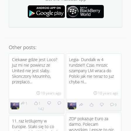
Other posts:
Ciekawe gdzie jest Loco?
Legia- Dundalk w 4
Juz mi nie powiesz ze
rundzie!!! Czas mrozic
United nie jest slaby.
szampany LM wraca do
Skonczony Mourinho,
Polski jak nie teraz to już
przeplaco...
chyba ni...
10 years ago
10 years ago
1
1
9
142
ZDF pokazuje Euro za
11. raz królujemy w
darmo. Polecam
Europie. Stało się to co
wszystkim. Lepsze to niz