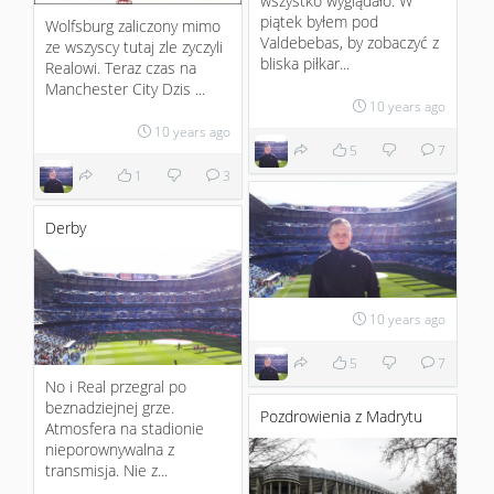
wszystko wyglądało. W
piątek byłem pod
Wolfsburg zaliczony mimo
Valdebebas, by zobaczyć z
ze wszyscy tutaj zle zyczyli
bliska piłkar...
Realowi. Teraz czas na
Manchester City Dzis ...
10 years ago
10 years ago
5
7
1
3
Derby
10 years ago
5
7
No i Real przegral po
beznadziejnej grze.
Pozdrowienia z Madrytu
Atmosfera na stadionie
nieporownywalna z
transmisja. Nie z...