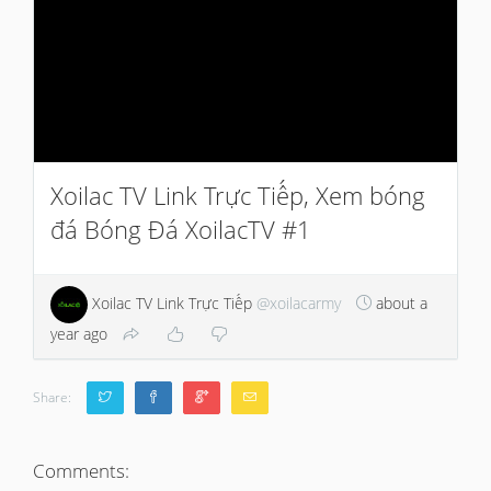
Xoilac TV Link Trực Tiếp, Xem bóng
đá Bóng Đá XoilacTV #1
Xoilac TV Link Trực Tiếp
@xoilacarmy
about a
year ago
Share:
Comments: