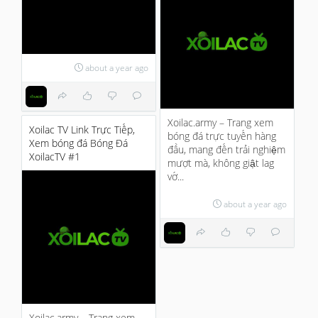
about a year ago
Xoilac.army – Trang xem
Xoilac TV Link Trực Tiếp,
bóng đá trực tuyến hàng
Xem bóng đá Bóng Đá
đầu, mang đến trải nghiệm
XoilacTV #1
mượt mà, không giật lag
vớ...
about a year ago
Xoilac.army – Trang xem