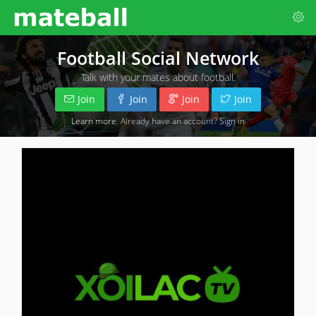
Football Social Network
Talk with your mates about football.
Join
Join
Join
Join
Learn more
. Already have an account?
Sign in