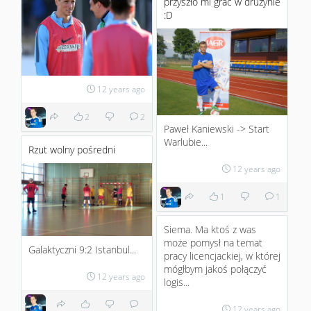
przyszło mi grać w drużynie
:D
12 years ago
2
2
Paweł Kaniewski -> Start
Warlubie...
Rzut wolny pośredni
12 years ago
1
1
Siema. Ma ktoś z was
może pomysł na temat
Galaktyczni 9:2 Istanbul...
pracy licencjackiej, w której
mógłbym jakoś połączyć
12 years ago
logis...
12 years ago