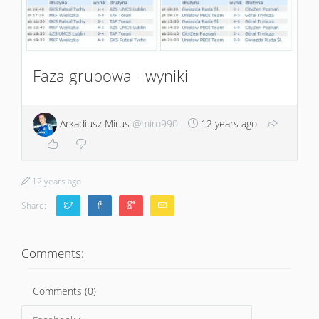
Faza grupowa - wyniki
Arkadiusz Mirus
@miro990
12 years ago
12 years ago
Share:
Comments:
Comments (0)