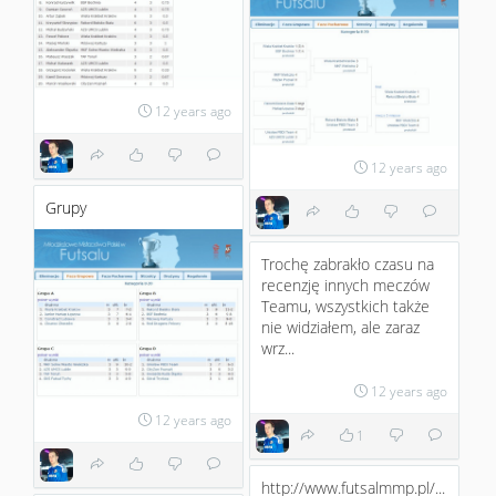
12 years ago
12 years ago
Grupy
Trochę zabrakło czasu na
recenzję innych meczów
Teamu, wszystkich także
nie widziałem, ale zaraz
wrz...
12 years ago
12 years ago
1
http://www.futsalmmp.pl/...