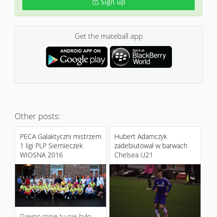
Sign up
Get the mateball app
Other posts:
PECA Galaktyczni mistrzem
Hubert Adamczyk
1 ligi PLP Siernieczek
zadebiutował w barwach
WIOSNA 2016
Chelsea U21
Dawno mnie tu nie było,