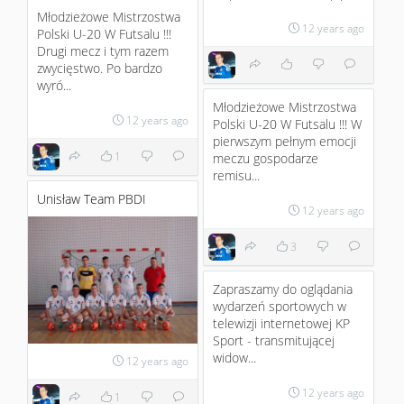
Młodzieżowe Mistrzostwa
12 years ago
Polski U-20 W Futsalu !!!
Drugi mecz i tym razem
zwycięstwo. Po bardzo
wyró...
Młodzieżowe Mistrzostwa
12 years ago
Polski U-20 W Futsalu !!! W
pierwszym pełnym emocji
1
meczu gospodarze
remisu...
Unisław Team PBDI
12 years ago
3
Zapraszamy do oglądania
wydarzeń sportowych w
telewizji internetowej KP
Sport - transmitującej
widow...
12 years ago
12 years ago
1