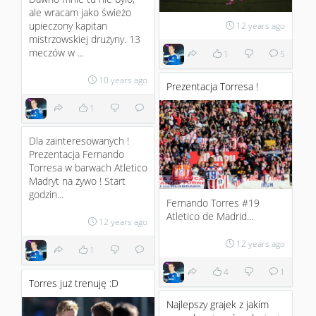
ale wracam jako świeżo
upieczony kapitan
12 years ago
mistrzowskiej drużyny. 13
meczów w ...
1
5
10 years ago
Prezentacja Torresa !
1
Dla zainteresowanych !
Prezentacja Fernando
Torresa w barwach Atletico
Madryt na żywo ! Start
godzin...
Fernando Torres #19
Atletico de Madrid...
12 years ago
12 years ago
1
4
1
Torres już trenuję :D
Najlepszy grajek z jakim