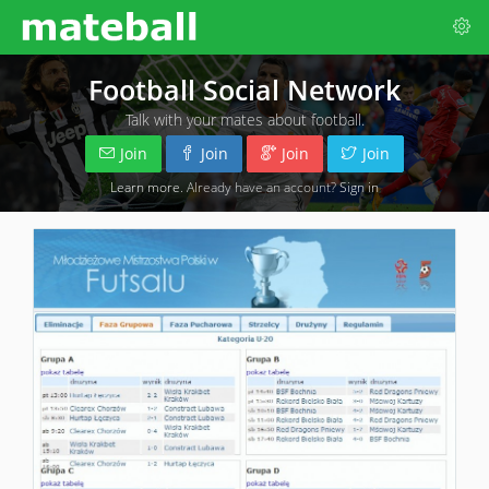
Football Social Network
Talk with your mates about football.
Join
Join
Join
Join
Learn more
. Already have an account?
Sign in