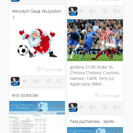
Wesołych Świąt Wszystkim
1
3
:)
godzina 21:00 Stoke vS.
12 years ago
Chelsea Chelsea: Courtois;
Ivanovic, Cahill, Terry (c),
5
Azpilicueta; Mikel...
Król strzelców
12 years ago
1
1
Faza pucharowa - wyniki