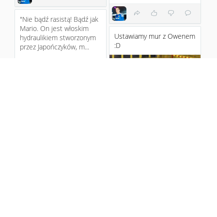
"Nie bądź rasistą! Bądź jak
Mario. On jest włoskim
Ustawiamy mur z Owenem
hydraulikiem stworzonym
:D
przez Japończyków, m...
12 years ago
3
4
12 years ago
2
Ostatni mecz fazy
12 years ago
grupowej Ligi Mistrzów już
dziś o godzinie 20:45 !!
2
CHELSEA vS. Sporting
Keep Th...