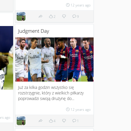
12 years ago
2
9
Judgment Day
Już za kilka godzin wszystko się
rozstrzygnie, który z wielkich piłkarzy
poprowadzi swoją drużynę do...
12 years ago
ars ago
4
1