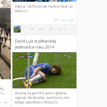
Zdjęcie: UEFA.com Jak myślicie Real czy
Atletico?...
11 years ago
1
10
David Luiz w piłkarskiej
jedenastce roku 2014
zką
s...
Wczoraj na gali FIFA oprócz głównej
nagrody dla Ronaldo, wyróżniono min.
byłego zawodnika Chelsea, D...
ars ago