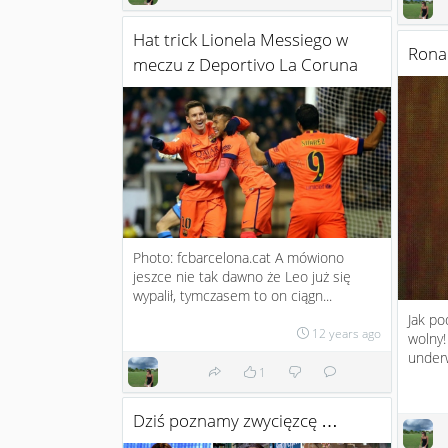
Hat trick Lionela Messiego w
Ronal
meczu z Deportivo La Coruna
Photo: fcbarcelona.cat A mówiono
jeszce nie tak dawno że Leo już się
wypalił, tymczasem to on ciągn...
Jak po
12 years ago
wolny!
underw
1
Dziś poznamy zwycięzcę …