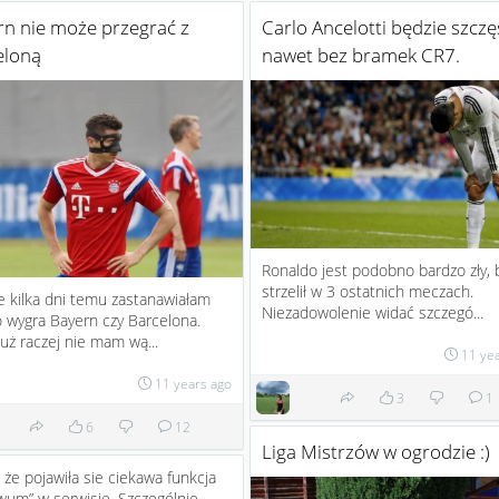
rn nie może przegrać z
Carlo Ancelotti będzie szczę
eloną
nawet bez bramek CR7.
Ronaldo jest podobno bardzo zły, 
strzelił w 3 ostatnich meczach.
e kilka dni temu zastanawiałam
Niezadowolenie widać szczegó...
o wygra Bayern czy Barcelona.
już raczej nie mam wą...
11 ye
11 years ago
3
1
6
12
Liga Mistrzów w ogrodzie :)
 że pojawiła sie ciekawa funkcja
wum” w serwisie. Szczególnie