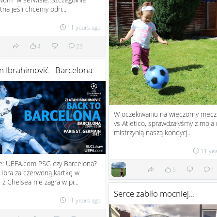
tna jeśli chcemy odn...
11 years ago
4
23
n Ibrahimović - Barcelona
W oczekiwaniu na wieczorny mecz
vs Atletico, sprawdzałyśmy z moja
mistrzynią naszą kondycj...
11 ye
e: UEFA.com PSG czy Barcelona?
5
1
Ibra za czerwoną kartkę w
z Chelsea nie zagra w pi...
Serce zabiło mocniej...
11 years ago