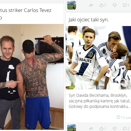
7
1
tus striker Carlos Tevez
o
Jaki ojciec taki syn.
Syn Davida Beckhama, Brooklyn,
zaczyna piłkarską karierę jak tatuś.
Gotowy do podpisania kontraktu...
12 ye
1
2