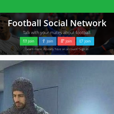
Football Social Network
Talk with your mates about football.
Join
Join
Join
Join
Learn more
. Already have an account?
Sign in