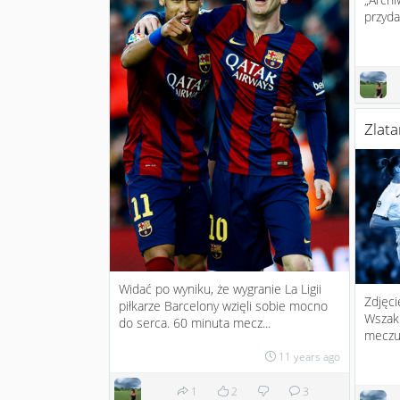
przyda
Zlata
Widać po wyniku, że wygranie La Ligii
Zdjęci
piłkarze Barcelony wzięli sobie mocno
Wszak 
do serca. 60 minuta mecz...
meczu 
11 years ago
1
2
3