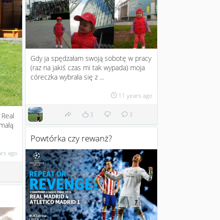
Gdy ja spędzałam swoją sobotę w pracy
(raz na jakiś czas mi tak wypada) moja
córeczka wybrała się z ...
11 years ago
3
3
 Real
 małą
Powtórka czy rewanż?
ars ago