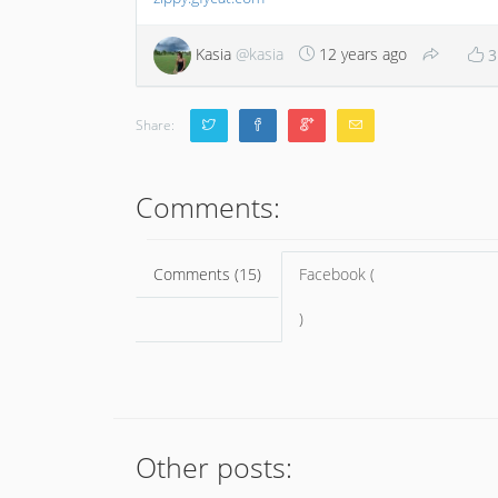
Kasia
@kasia
12 years ago
3
Share:
Comments:
Comments (15)
Facebook (
)
Other posts: