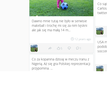
Co sąd
Carlos
twitter
Dawno mnie tutaj nie było w serwisie
mateball i trochę mi się za nim tęskni
ale jak się ma małą 14 m...
12 years ago
USA mn
podoba
5
1
soccer
Co za kopanina dzisiaj w meczu Iranu z
Nigerią. Aż się gra Polskiej reprezentacji
przypomina. ...
12 years ago
Wszysc
zagral
1
zagrają
Za niespełna 5 godzin wszystko będzie
jasne kto zdobędzie mistrza Anglii.
Liverpool liczy na cud i p...