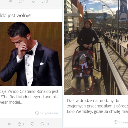
1
3
do jest wolny!!
daje Yahoo Cristiano Ronaldo jest
 "The Real Madrid legend and his
Dziś w drodze na urodziny do
ear model...
znajomych przechodziłam z córec
koło Wembley, gdzie za chwilę miał 
12 years ago
11 ye
3
10