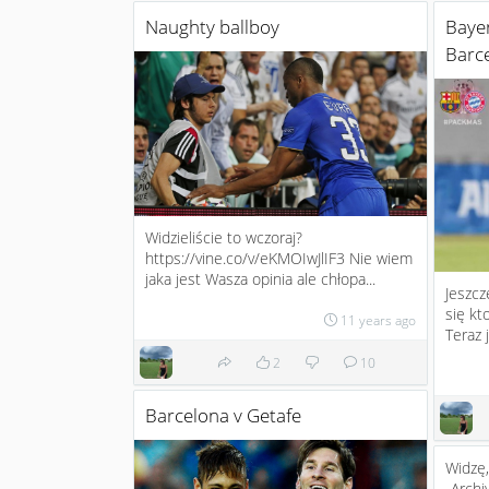
Naughty ballboy
Baye
Barc
Widzieliście to wczoraj?
https://vine.co/v/eKMOIwJlIF3 Nie wiem
jaka jest Wasza opinia ale chłopa...
Jeszcz
się kt
11 years ago
Teraz 
2
10
Barcelona v Getafe
Widzę,
„Archi