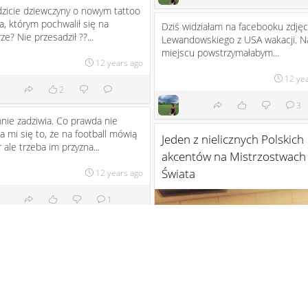
zicie dziewczyny o nowym tattoo
a, którym pochwalił się na
Dziś widziałam na facebooku zdjęc
ze? Nie przesadził ??...
Lewandowskiego z USA wakacji. N
miejscu powstrzymałabym...
12 years ago
12 ye
2
3
ie zadziwia. Co prawda nie
 mi się to, że na football mówią
Jeden z nielicznych Polskich
 ale trzeba im przyzna...
akcentów na Mistrzostwach
Świata
12 years ago
1
y tak byśmy chcieli żeby Polacy
i na mistrzostwach... no i pewnie
: Podolski i Kl...
12 years ago