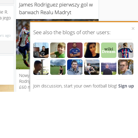
James Rodriguez pierwszy gol w
barwach Realu Madryt
ie R.
a jego
×
See also the blogs of other users:
ars ago
Nowy nabytek The Galacticos: James
Rodriguez, który przeszedł tego lata za
Join discussion, start your own football blog!
Sign up
£60 milionów z Monaco zac...
12 years ago
3
Puchar pojedzie w inną część
Manchesteru.