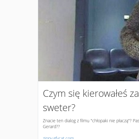
Czym się kierowałeś za
sweter?
Znacie ten dialog z filmu "chłopaki nie płaczą"? Pa
Gerard??
zippy.gfycat.com