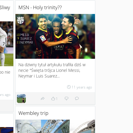
śliwy
MSN - Holy trinity??
Na dziwny tytuł artykułu trafiła dziś w
necie "Święta trójca Lionel Messi,
bo nie
Neymar i Luis Suarez...
11 years ago
ars ago
1
Wembley trip