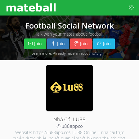
Football Social Network
Talk with your mates about football.
Join
Join
Join
Join
Learn more
. Already have an account?
Sign in
Nhà Cái LU88
@lu88appco
Website: https://lu88app.co/. LU88 Online – nhà cái trực
tuyến được nhiều người quan tâm với hệ sinh thái trò chơi