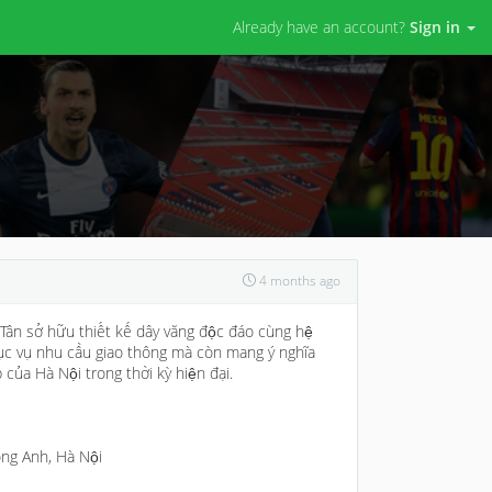
Already have an account?
Sign in
4 months ago
 Tân sở hữu thiết kế dây văng độc đáo cùng hệ
hục vụ nhu cầu giao thông mà còn mang ý nghĩa
 của Hà Nội trong thời kỳ hiện đại.
ông Anh, Hà Nội