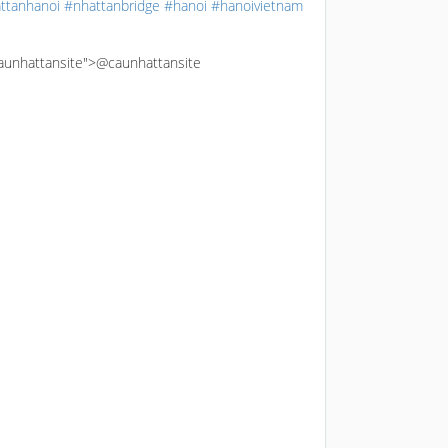
ttanhanoi
#nhattanbridge
#hanoi
#hanoivietnam
caunhattansite">@caunhattansite