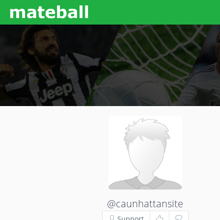
@caunhattansite
Support