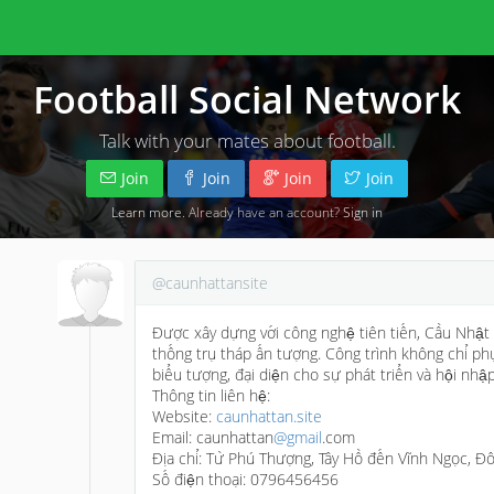
Football Social Network
Talk with your mates about football.
Join
Join
Join
Join
Learn more
. Already have an account?
Sign in
@caunhattansite
Được xây dựng với công nghệ tiên tiến, Cầu Nhật
thống trụ tháp ấn tượng. Công trình không chỉ p
biểu tượng, đại diện cho sự phát triển và hội nhập
Thông tin liên hệ:
Website:
caunhattan.site
Email: caunhattan
@gmail
.com
Địa chỉ: Từ Phú Thượng, Tây Hồ đến Vĩnh Ngọc, Đ
Số điện thoại: 0796456456