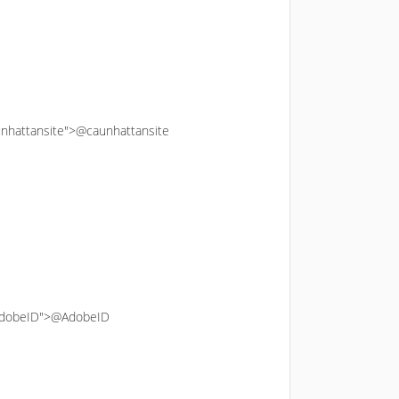
aunhattansite">@caunhattansite
"AdobeID">@AdobeID