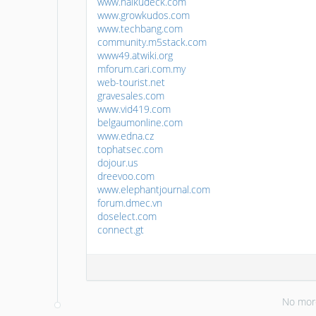
www.haikudeck.com
www.growkudos.com
www.techbang.com
community.m5stack.com
www49.atwiki.org
mforum.cari.com.my
web-tourist.net
gravesales.com
www.vid419.com
belgaumonline.com
www.edna.cz
tophatsec.com
dojour.us
dreevoo.com
www.elephantjournal.com
forum.dmec.vn
doselect.com
connect.gt
No mor