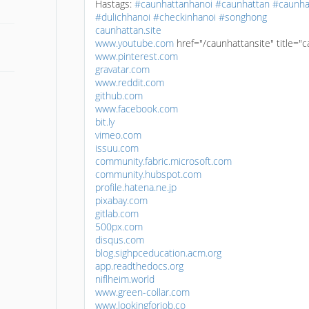
Hastags:
#caunhattanhanoi
#caunhattan
#caunha
#dulichhanoi
#checkinhanoi
#songhong
caunhattan.site
www.youtube.com
href="/caunhattansite" title="
www.pinterest.com
gravatar.com
www.reddit.com
github.com
www.facebook.com
bit.ly
vimeo.com
issuu.com
community.fabric.microsoft.com
community.hubspot.com
profile.hatena.ne.jp
pixabay.com
gitlab.com
500px.com
disqus.com
blog.sighpceducation.acm.org
app.readthedocs.org
niflheim.world
www.green-collar.com
www.lookingforjob.co