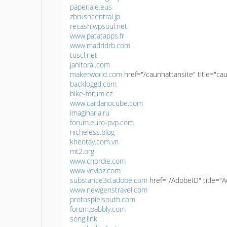
paperjale.eus
zbrushcentral.jp
recash.wpsoul.net
www.patatapps.fr
www.madridrb.com
tuscl.net
janitorai.com
makerworld.com
href="/caunhattansite" title="c
backloggd.com
bike-forum.cz
www.cardanocube.com
imaginaria.ru
forum.euro-pvp.com
nicheless.blog
kheotay.com.vn
mt2.org
www.chordie.com
www.vevioz.com
substance3d.adobe.com
href="/AdobeID" title=
www.newgenstravel.com
protospielsouth.com
forum.pabbly.com
song.link