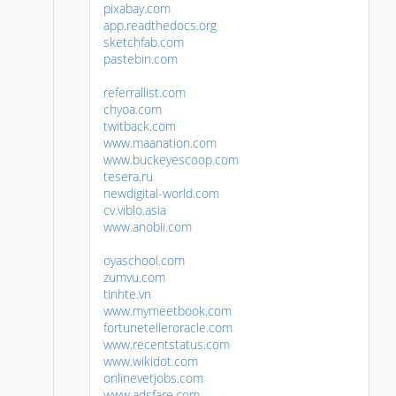
pixabay.com
app.readthedocs.org
sketchfab.com
pastebin.com
referrallist.com
chyoa.com
twitback.com
www.maanation.com
www.buckeyescoop.com
tesera.ru
newdigital-world.com
cv.viblo.asia
www.anobii.com
oyaschool.com
zumvu.com
tinhte.vn
www.mymeetbook.com
fortunetelleroracle.com
www.recentstatus.com
www.wikidot.com
onlinevetjobs.com
www.adsfare.com