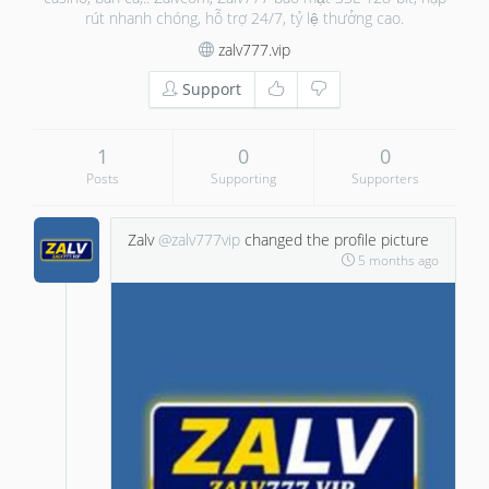
rút nhanh chóng, hỗ trợ 24/7, tỷ lệ thưởng cao.
zalv777.vip
Support
1
0
0
Posts
Supporting
Supporters
Zalv
@zalv777vip
changed the profile picture
5 months ago