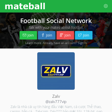
Football Social Network
Talk with your mates about football.
Join
Join
Join
Join
Learn more
. Already have an account?
Sign in
Zalv
@zalv777vip
Zalv là nhà cái uy tín hàng đầu Việt Nam, cá cược Thể thao,
casino, bắn cá,.. Zalvcom, Zalv777 bảo mật SSL 128-bit, nạp