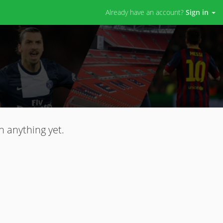
Already have an account?
Sign in
n anything yet.