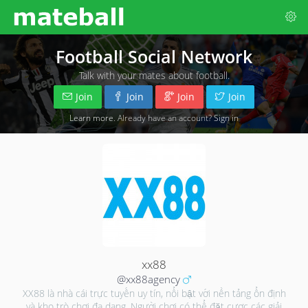
Football Social Network
Talk with your mates about football.
Join
Join
Join
Join
Learn more
. Already have an account?
Sign in
xx88
@xx88agency
XX88 là nhà cái trực tuyến uy tín, nổi bật với nền tảng ổn định
và kho trò chơi đa dạng. Người chơi có thể đặt cược các giải