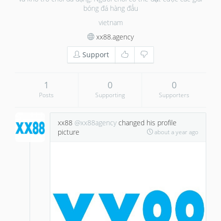
bóng đá hàng đầu
vietnam
xx88.agency
Support
1
0
0
Posts
Supporting
Supporters
xx88
@xx88agency
changed his profile
picture
about a year ago