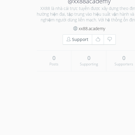
@xx88academy
XX88 là nhà cái trực tuyến được xây dựng theo đị
hướng hiện đại, tập trung vào hiệu suất vận hành và 
nghiệm người dùng liền mạch. Với hệ thống ổn đị
xx88.academy
Support
0
0
0
Posts
Supporting
Supporters