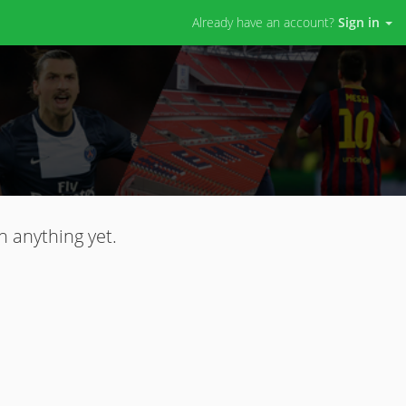
Already have an account?
Sign in
n anything yet.