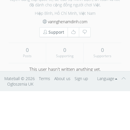
độ dành cho cộng đồng người chơi Việt.
Hiệp Bình, Hồ Chí Minh, Việt Nam
vannghenamdinh.com
Support
0
0
0
Posts
Supporting
Supporters
This user hasn't written anything yet.
Mateball
© 2026
Terms
About us
Sign up
Language
Ogłoszenia UK