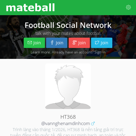
Football Social Network
Talk with your mates about football.
Join
Join
Join
Join
Learn more
. Already have an account?
Sign in
HT368
@vannghenamdinhcom
Trình làng vào tháng 1/2026, HT368 là nền tảng giải trí trực
tuyến đẳng cấp quốc tế, đề cao sự minh bạch, an toàn và tốc