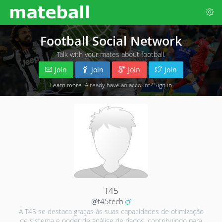
Football Social Network
Talk with your mates about football.
Join
Join
Join
Join
Learn more
. Already have an account?
Sign in
T45
@t45tech
A T45 se destaca graças às suas capacidades de otimização
de sistema e poder de análise de dados, contribuindo para