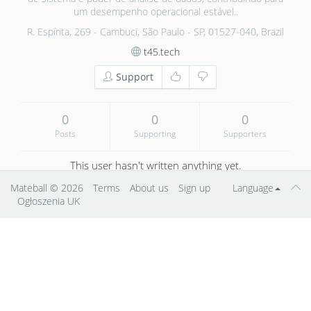
um desempenho operacional estável..
R. Espírita, 269 - Cambuci, São Paulo - SP, 01527-040, Brazil
t45.tech
Support
0
0
0
Posts
Supporting
Supporters
This user hasn't written anything yet.
Mateball
© 2026
Terms
About us
Sign up
Language
Ogłoszenia UK