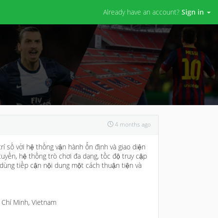
Already have an account?
Sign in
4 months ago
trí số với hệ thống vận hành ổn định và giao diện
uyến, hệ thống trò chơi đa dạng, tốc độ truy cập
dùng tiếp cận nội dung một cách thuận tiện và
 Chí Minh, Vietnam