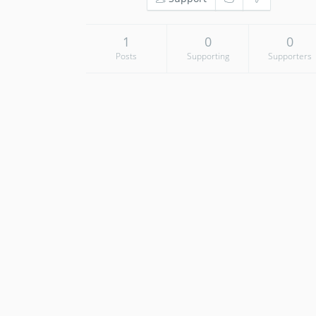
1
0
0
Posts
Supporting
Supporters