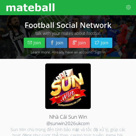
Football Social Network
Talk with your mates about football.
Join
Join
Join
Join
Learn more
. Already have an account?
Sign in
Nhà Cái Sun Win
@sunwin2026ukcom
Sun Win chú trọng đến tính bảo mật và tốc độ xử lý, giúp các
hoạt động như cược thể thao, casino trực tuyến, game bài,