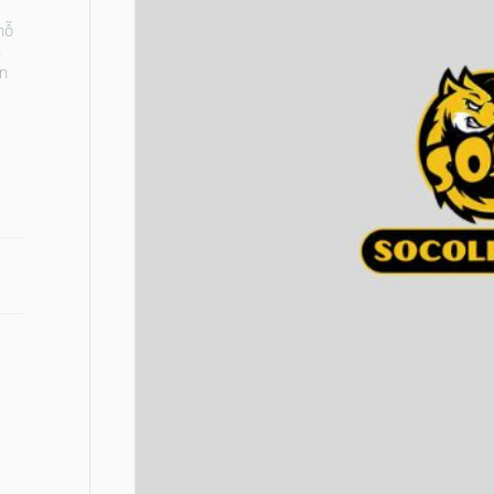
hỗ
n
an