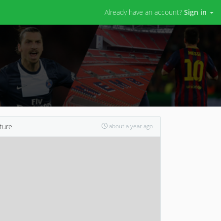
Already have an account?
Sign in
ture
about a year ago