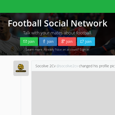
Football Social Network
Talk with your mates about football.
Join
Join
Join
Join
Learn more
. Already have an account?
Sign in
Socolive 2Cv
@socolive2cv
changed his profile pic