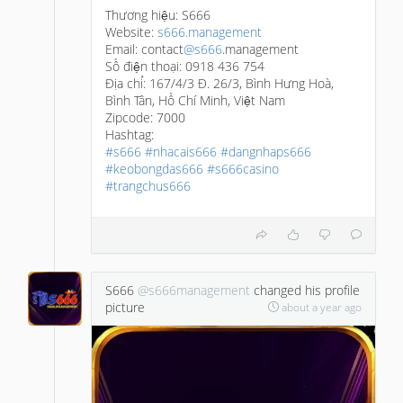
Thương hiệu: S666
Website:
s666.management
Email: contact
@s666
.management
Số điện thoại: 0918 436 754
Địa chỉ: 167/4/3 Đ. 26/3, Bình Hưng Hoà,
Bình Tân, Hồ Chí Minh, Việt Nam
Zipcode: 7000
Hashtag:
#s666
#nhacais666
#dangnhaps666
#keobongdas666
#s666casino
#trangchus666
S666
@s666management
changed his profile
picture
about a year ago