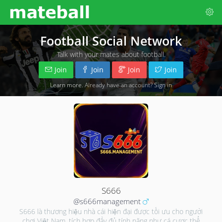
Football Social Network
Talk with your mates about football.
Join
Join
Join
Join
Learn more
. Already have an account?
Sign in
S666
@s666management
S666 là thương hiệu nhà cái hiện đại được tối ưu cho người
chơi Việt Nam, tích hợp đầy đủ tính năng như cá cược thể