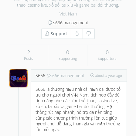
thao, casino live, xổ số, tài xỉu và game bài đổi thưởng.
Viet Nam
s666.management
Support
2
0
0
Posts
Supporting
Supporters
S666
@s666management
about a year ago
S666 là thương hiệu nhà cái hiện đại được tối
ưu cho người chơi Việt Nam, tích hợp đầy đủ
tính năng như cá cược thể thao, casino live,
xổ số, tài xỉu và game bài đổi thưởng. Hệ
thống rút nạp nhanh, hỗ trợ đa nền tảng,
cùng các chương trình thưởng liên tục giúp
người chơi dễ dàng tham gia và nhận thưởng
lớn mỗi ngày.