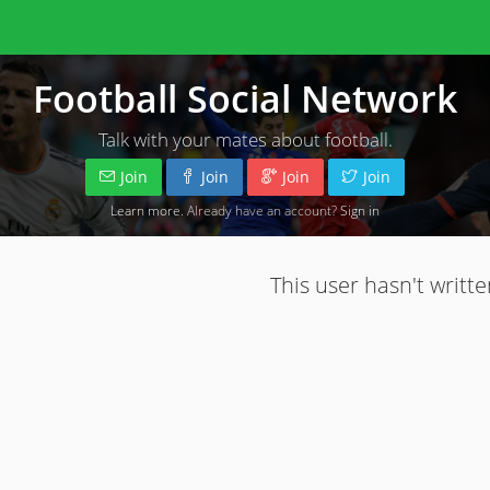
Football Social Network
Talk with your mates about football.
Join
Join
Join
Join
Learn more
. Already have an account?
Sign in
This user hasn't writte