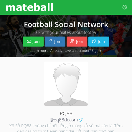
Football Social Network
Talk with your mates about football.
Join
Join
Join
Join
Learn more
. Already have an account?
Sign in
PQ88
@pq88decom
Xổ Số PQ88 không chỉ nổi tiếng ở mảng xổ số mà còn là điểm
đến casino trực tuyến hàng đầu với loạt bàn chơi hấp.