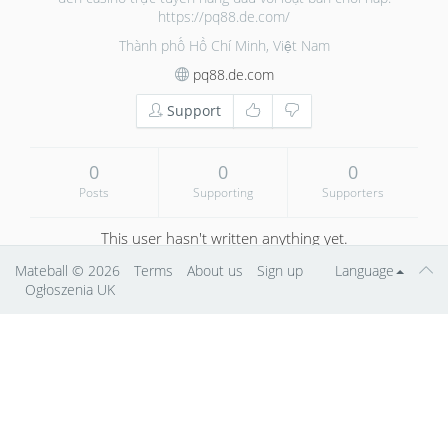
https://pq88.de.com/
Thành phố Hồ Chí Minh, Việt Nam
pq88.de.com
Support
0
0
0
Posts
Supporting
Supporters
This user hasn't written anything yet.
Mateball
© 2026
Terms
About us
Sign up
Language
Ogłoszenia UK