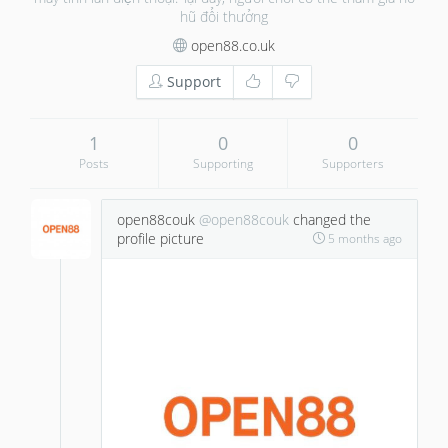
hũ đổi thưởng
open88.co.uk
Support
1
0
0
Posts
Supporting
Supporters
open88couk
@open88couk
changed the
profile picture
5 months ago