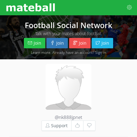
Football Social Network
Talk with your mates about football.
Join
Join
Join
Join
Learn more
. Already have an account?
Sign in
@nk888jpnet
Support