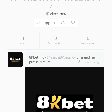
Vietnam
8kbet.mov
Support
1
0
0
Posts
Supporting
Supporters
8Kbet mov
@nhacai8Kbetmov
changed her
profile picture
3 months ago