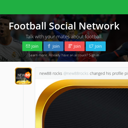
Football Social Network
Talk with your mates about football.
Join
Join
Join
Join
Learn more
. Already have an account?
Sign in
new88 rocks
@new88rocks
changed his profile p