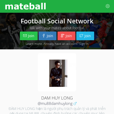
Football Social Network
Talk with your mates about football.
Join
Join
Join
Join
Learn more
. Already have an account?
Sign in
DAM HUY LONG
@mu88damhuylong
ĐÀM HUY LONG hiện là người phụ trách quản lý và phát triển
nội dung tại MU88, chuyên định hướng các chuyên mục liên