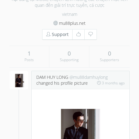
quan đến giải trí trực tuyến, cá cược
vietnam
mu88plus.net
Support
1
0
0
Posts
Supporting
Supporters
DAM HUY LONG
@mu88damhuylong
changed his profile picture
3 months ago