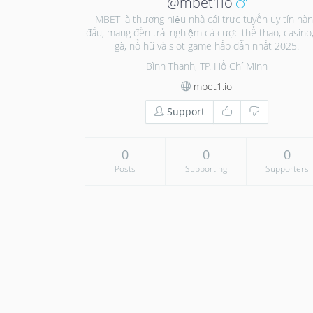
@mbet1io
MBET là thương hiệu nhà cái trực tuyến uy tín hà
đầu, mang đến trải nghiệm cá cược thể thao, casino
gà, nổ hũ và slot game hấp dẫn nhất 2025.
Bình Thạnh, TP. Hồ Chí Minh
mbet1.io
Support
0
0
0
Posts
Supporting
Supporters