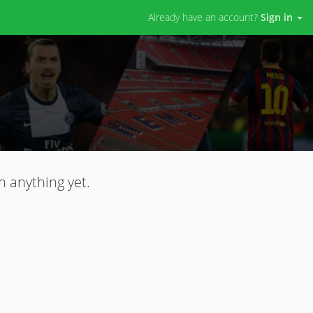
Already have an account?
Sign in
n anything yet.