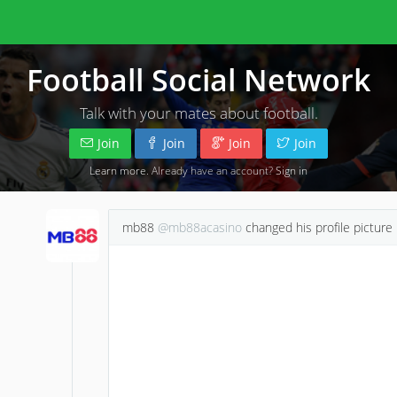
Football Social Network
Talk with your mates about football.
Join
Join
Join
Join
Learn more
. Already have an account?
Sign in
mb88
@mb88acasino
changed his profile picture