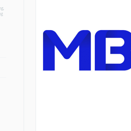
ng,
ng