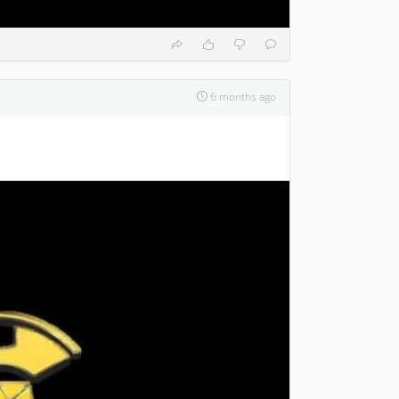
6 months ago