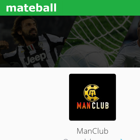
ManClub