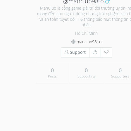
@manclub98to
ManClub là cổng game giải trí đổi thưởng uy tín, n
mang đến cho người dùng những trải nghiệm kịch t
và an toàn tuyệt đối. Hệ thống bảo mật thông tin 
nhân.
Hồ Chí Minh
manclub98.to
Support
0
0
0
Posts
Supporting
Supporters