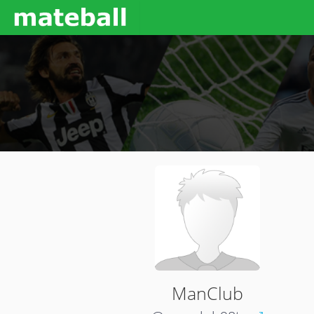
ManClub