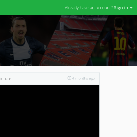
Already have an account?
Sign in
icture
4 months ago