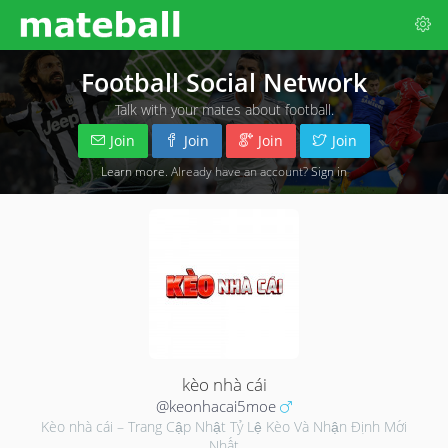
Football Social Network
Talk with your mates about football.
Join
Join
Join
Join
Learn more
. Already have an account?
Sign in
kèo nhà cái
@keonhacai5moe
Kèo nhà cái – Trang Cập Nhật Tỷ Lệ Kèo Và Nhận Định Mới
Nhất