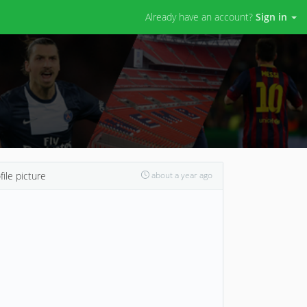
Already have an account?
Sign in
ile picture
about a year ago