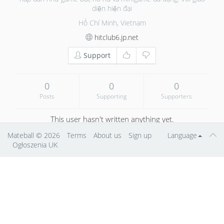
diện hiện đại
Hồ Chí Minh, Vietnam
hitclub6.jp.net
Support
0
0
0
Posts
Supporting
Supporters
This user hasn't written anything yet.
Mateball
© 2026
Terms
About us
Sign up
Language
Ogłoszenia UK