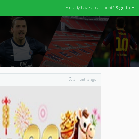
Already have an account?
Sign in
3 months ago