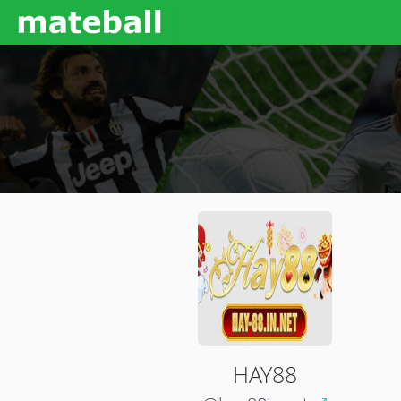
HAY88