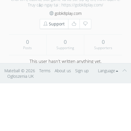
Truy cập ngay tại : https://gobk8play.com/
gobk8play.com
Support
0
0
0
Posts
Supporting
Supporters
This user hasn't written anything yet.
Mateball
© 2026
Terms
About us
Sign up
Language
Ogłoszenia UK