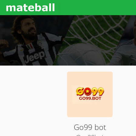
Go99 bot