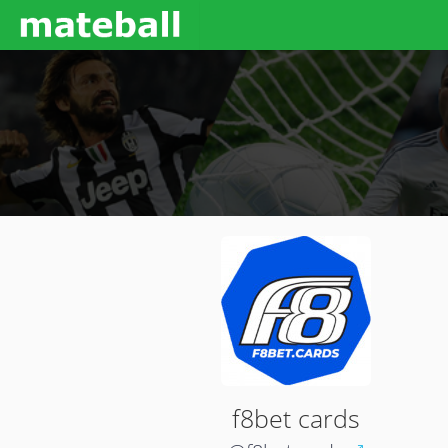
f8bet cards