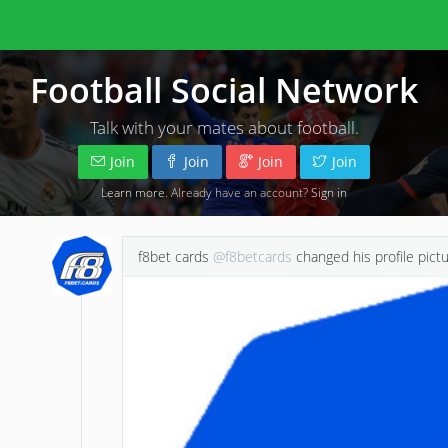
Football Social Network
Talk with your mates about football.
Join
Join
Join
Join
Learn more
. Already have an account?
Sign in
f8bet cards
@f8betcards
changed his profile pict