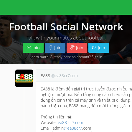
Football Social Network
Talk with your mates about football.
Join
Join
Join
Join
Learn more
. Already have an account?
Sign in
EA88
@ea88cr7com
EA88 là điểm đến giải trí trực tuyến được nhiều ng
nghiệm mượt mà. Nền tảng cung cấp nhiều sản phẩ
động ổn định trên cả máy tính và thiết bị di động
hành hiệu quả, EA88 mang đến môi trường giải trí 
Thông tin liên hệ:
Website:
ea88-cr7.com
Email: admin
@ea88cr7
.com