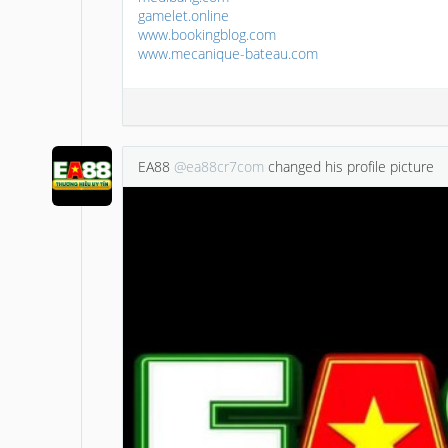
gamelet.online
www.bookingblog.com
www.mecanique-bateau.com
EA88
@ea88cr7com
changed his profile picture