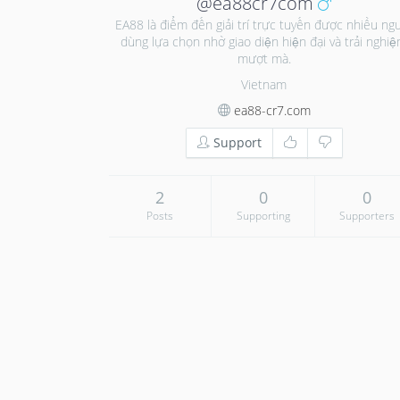
@ea88cr7com
EA88 là điểm đến giải trí trực tuyến được nhiều ng
dùng lựa chọn nhờ giao diện hiện đại và trải nghi
mượt mà.
Vietnam
ea88-cr7.com
Support
2
0
0
Posts
Supporting
Supporters