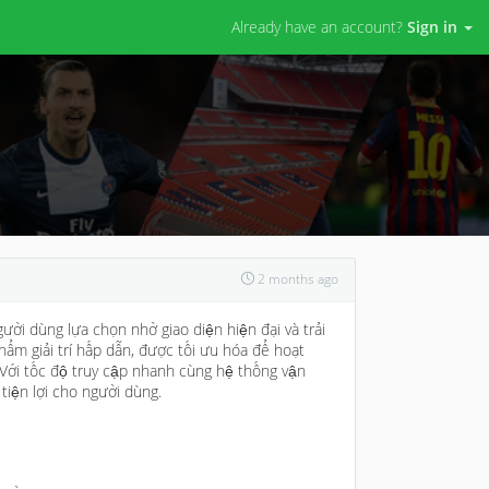
Already have an account?
Sign in
2 months ago
ười dùng lựa chọn nhờ giao diện hiện đại và trải
m giải trí hấp dẫn, được tối ưu hóa để hoạt
. Với tốc độ truy cập nhanh cùng hệ thống vận
tiện lợi cho người dùng.