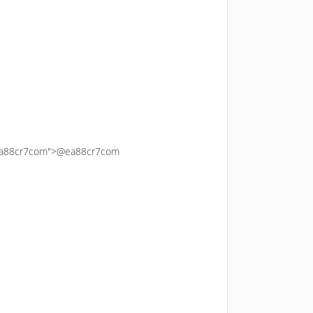
"ea88cr7com">@ea88cr7com