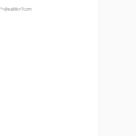
om">@ea88cr7com