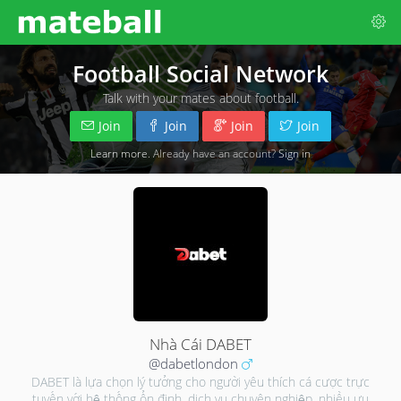
Football Social Network
Talk with your mates about football.
Join
Join
Join
Join
Learn more
. Already have an account?
Sign in
Nhà Cái DABET
@dabetlondon
DABET là lựa chọn lý tưởng cho người yêu thích cá cược trực
tuyến với hệ thống ổn định, dịch vụ chuyên nghiệp, nhiều ưu