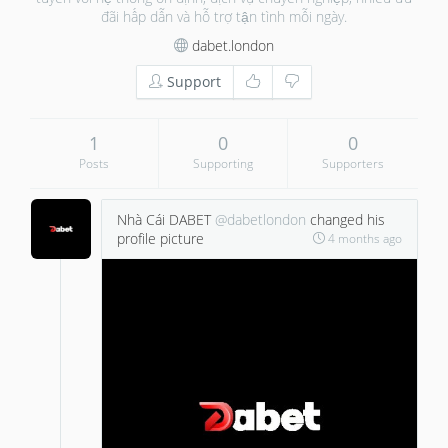
đãi hấp dẫn và hỗ trợ tận tình mỗi ngày.
dabet.london
Support
1
0
0
Posts
Supporting
Supporters
Nhà Cái DABET
@dabetlondon
changed his
profile picture
4 months ago