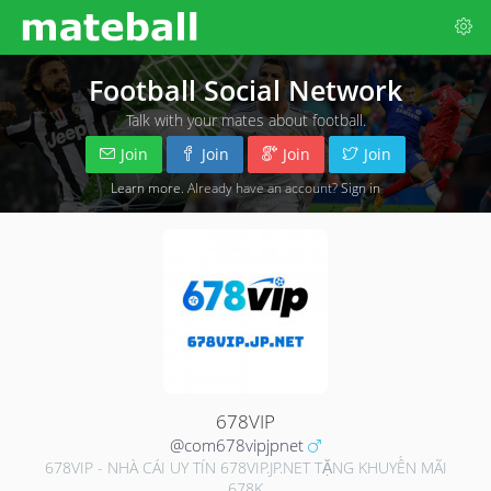
Football Social Network
Talk with your mates about football.
Join
Join
Join
Join
Learn more
. Already have an account?
Sign in
678VIP
@com678vipjpnet
678VIP - NHÀ CÁI UY TÍN 678VIP.JP.NET TẶNG KHUYẾN MÃI
678K