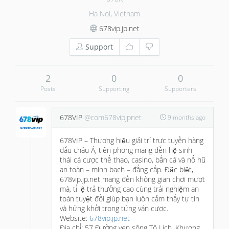
Ha Noi, Vietnam
678vip.jp.net
Support
2
0
0
Posts
Supporting
Supporters
678VIP
@com678vipjpnet
9 months ago
678VIP – Thương hiệu giải trí trực tuyến hàng
đầu châu Á, tiên phong mang đến hệ sinh
thái cá cược thể thao, casino, bắn cá và nổ hũ
an toàn – minh bạch – đẳng cấp. Đặc biệt,
678vip.jp.net mang đến không gian chơi mượt
mà, tỉ lệ trả thưởng cao cùng trải nghiệm an
toàn tuyệt đối giúp bạn luôn cảm thấy tự tin
và hứng khởi trong từng ván cược.
Website:
678vip.jp.net
Địa chỉ: 57 Đường ven sông Tô Lịch, Khương