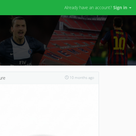
Already have an account?
Sign in
ure
10 months ago