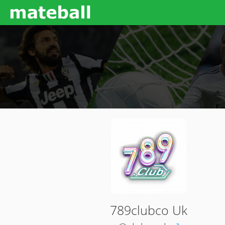
789clubco Uk