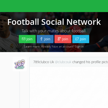
Football Social Network
Talk with your mates about football.
Join
Join
Join
Join
Learn more
. Already have an account?
Sign in
789clubco Uk
@clubcouk
changed his profile pict