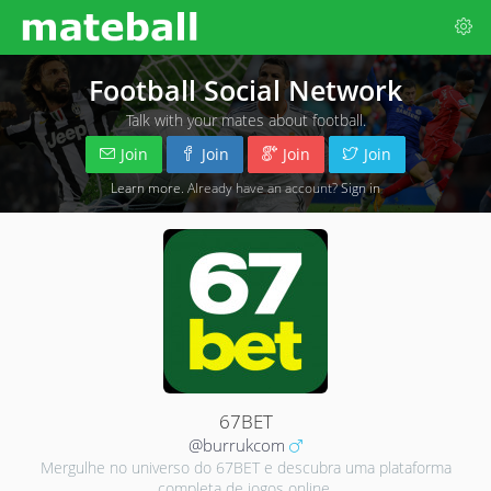
Football Social Network
Talk with your mates about football.
Join
Join
Join
Join
Learn more
. Already have an account?
Sign in
67BET
@burrukcom
Mergulhe no universo do 67BET e descubra uma plataforma
completa de jogos online.