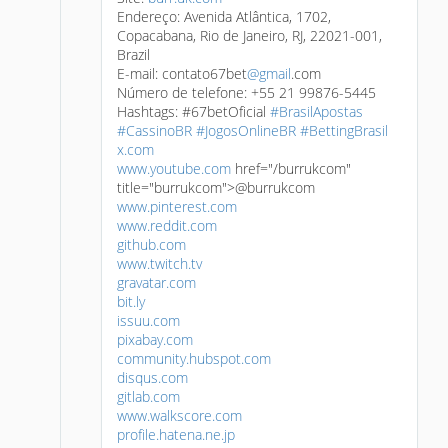
Endereço: Avenida Atlântica, 1702,
Copacabana, Rio de Janeiro, RJ, 22021-001,
Brazil
E-mail: contato67bet
@gmail
.com
Número de telefone: +55 21 99876-5445
Hashtags: #67betOficial
#BrasilApostas
#CassinoBR
#JogosOnlineBR
#BettingBrasil
x.com
www.youtube.com
href="/burrukcom"
title="burrukcom">@burrukcom
www.pinterest.com
www.reddit.com
github.com
www.twitch.tv
gravatar.com
bit.ly
issuu.com
pixabay.com
community.hubspot.com
disqus.com
gitlab.com
www.walkscore.com
profile.hatena.ne.jp