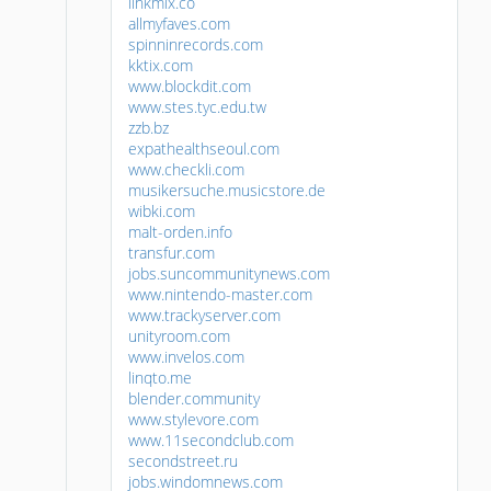
linkmix.co
allmyfaves.com
spinninrecords.com
kktix.com
www.blockdit.com
www.stes.tyc.edu.tw
zzb.bz
expathealthseoul.com
www.checkli.com
musikersuche.musicstore.de
wibki.com
malt-orden.info
transfur.com
jobs.suncommunitynews.com
www.nintendo-master.com
www.trackyserver.com
unityroom.com
www.invelos.com
linqto.me
blender.community
www.stylevore.com
www.11secondclub.com
secondstreet.ru
jobs.windomnews.com