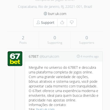
Copacabana, Rio de Janeiro, RJ, 22021-001, Brazil
burr.uk.com
Support
2
0
0
Posts
Supporting
Supporters
67BET
@burrukcom
4 months ago
Mergulhe no universo do 67BET e descubra
uma plataforma completa de jogos online.
Com uma grande variedade de opções,
bônus atrativos e sistema seguro, você pode
aproveitar cada momento com tranquilidade.
O 67bet oferece uma experiência moderna e
envolvente, ideal para quem busca diversão e
praticidade nas apostas online.
Informações de contato:
Site:
burr.uk.com