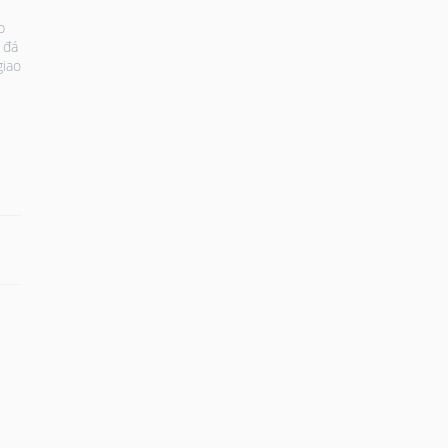
p
 đá
giao