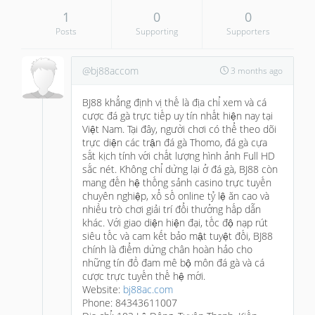
1
0
0
Posts
Supporting
Supporters
@bj88accom
3 months ago
BJ88 khẳng định vị thế là địa chỉ xem và cá
cược đá gà trực tiếp uy tín nhất hiện nay tại
Việt Nam. Tại đây, người chơi có thể theo dõi
trực diện các trận đá gà Thomo, đá gà cựa
sắt kịch tính với chất lượng hình ảnh Full HD
sắc nét. Không chỉ dừng lại ở đá gà, BJ88 còn
mang đến hệ thống sảnh casino trực tuyến
chuyên nghiệp, xổ số online tỷ lệ ăn cao và
nhiều trò chơi giải trí đổi thưởng hấp dẫn
khác. Với giao diện hiện đại, tốc độ nạp rút
siêu tốc và cam kết bảo mật tuyệt đối, BJ88
chính là điểm dừng chân hoàn hảo cho
những tín đồ đam mê bộ môn đá gà và cá
cược trực tuyến thế hệ mới.
Website:
bj88ac.com
Phone: 84343611007