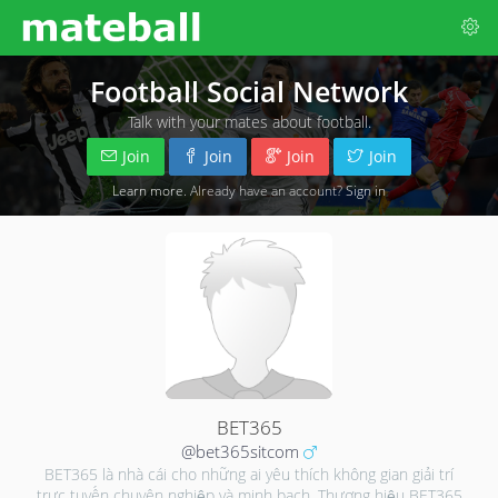
Football Social Network
Talk with your mates about football.
Join
Join
Join
Join
Learn more
. Already have an account?
Sign in
BET365
@bet365sitcom
BET365 là nhà cái cho những ai yêu thích không gian giải trí
trực tuyến chuyên nghiệp và minh bạch. Thương hiệu BET365